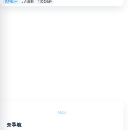
代码助手
# AI编程
# IDE插件
可在常用 IDE 中使用其 AI 助手提升编码效率，辅助理解项目代码、生成测
试、排查问题和优化开发流程。Codeium 适合个人开发者、团队和企业在日
常软件开发中作为智能代码助手使用。
奈导航