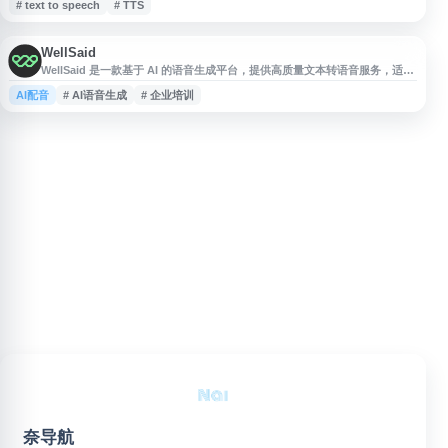
# text to speech
# TTS
WellSaid
WellSaid 是一款基于 AI 的语音生成平台，提供高质量文本转语音服务，适用
于视频配音、在线课程、产品演示、企业培训和营销内容制作。用户可通过输
AI配音
# AI语音生成
# 企业培训
入文本快速生成自然流畅的英文语音，并选择不同风格和音色的 AI 配音角
色，以满足多种内容场景需求。WellSaid 面向创作者、团队和企业用户，帮
助提升音频制作效率，减少传统录音流程中的时间与成本。
奈导航