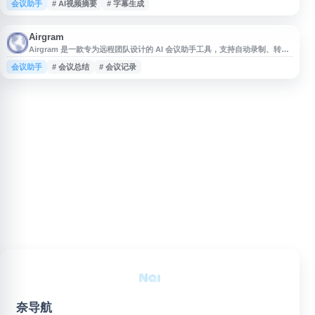
会议助手
# AI视频摘要
# 字幕生成
记，帮助用户快速提取关键信息。Loom AI 可自动转录视频内容，支持多语
言字幕生成，便于跨地域团队协作。用户无需观看完整视频即可通过 AI 摘要
了解核心要点，显著节省时间成本。该功能适用于远程办公、产品演示
Airgram
Airgram 是一款专为远程团队设计的 AI 会议助手工具，支持自动录制、转录
和总结在线会议内容。该平台集成 Google Meet、Zoom、Microsoft Teams
会议助手
# 会议总结
# 会议记录
等主流视频会议软件，能够实时生成会议记录、提取关键要点并自动分配行动
项。用户可通过 AI 功能快速搜索会议内容、生成会议纪要，并与团队成员协
作编辑笔记。Airgram 提供多语言转录
奈导航