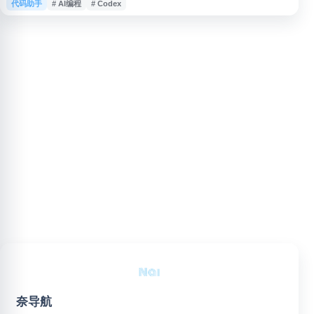
代码助手
# AI编程
# Codex
成提交建议，并与 GitHub 等开发流程集成，适用于代码审查、功能开发、错
误修复和自动化工程任务。Codex 旨在提升软件开发效率，支持团队在保持
代码可控性的同时协作完成编程工作。
奈导航