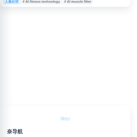
人像处理
# AI fitness technology
# AI muscle filter
上模拟健身训练后的肌肉形态变化，为用户提供直观的身材转变预期效果。
GigaBody 的核心功能是 AI 驱动的身体增强滤镜，用户只需上传照片即可快
速生成肌肉强化后的视觉效果。这项技术在社交媒体上广受欢迎，成为健
奈导航