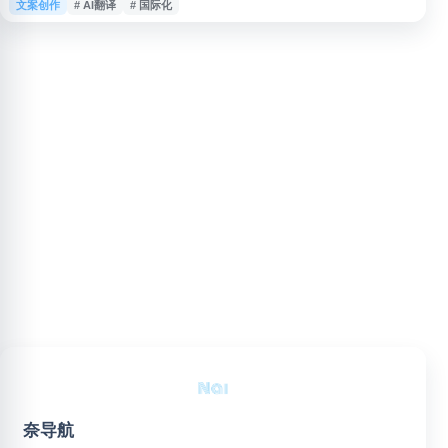
文案创作
# AI翻译
# 国际化
应用场景，适合开发者、企业和内容创作者参考，用于提升多语言沟通、文本
处理和国际化内容生产效率。
奈导航