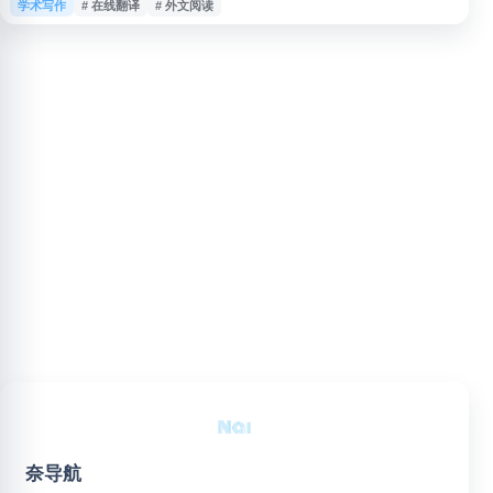
学术写作
# 在线翻译
# 外文阅读
料、阅读国际新闻、撰写工作报告及日常跨文化沟通。该工具依托有道翻译服
务，帮助用户提升外文信息获取与理解效率。
奈导航