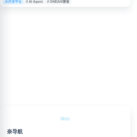
AI开发平台
# AI Agent
# ONEAIX壹沓
Agent、超自动化与供应链数字化应用，帮助企业在业务流程中实现人机协
作、自动化处理与效率提升，适用于企业降本增效和数字化转型相关需求。
奈导航