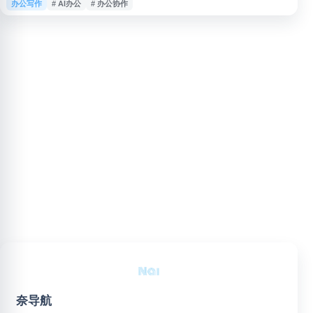
办公写作
# AI办公
# 办公协作
通过聊天交互实时解答问题，适合需要辅助写作、资料整理、办公协作和信息
处理的个人及团队使用。
奈导航