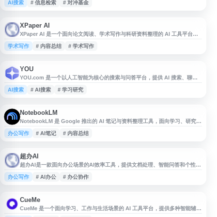
AI搜索
# 信息检索
# 对冲基金
研究场景，通过 AI 技术辅助分析、检索和整理相关资料，为专业资产管理者
提供更高效的研究支持。
XPaper AI
XPaper AI 是一个面向论文阅读、学术写作与科研资料整理的 AI 工具平台，
提供文献理解、内容总结、写作辅助等相关功能，帮助用户提升论文处理和研
学术写作
# 内容总结
# 学术写作
究工作效率。适合科研人员、学生及需要进行学术资料分析与知识整理的用户
参考使用。
YOU
YOU.com 是一个以人工智能为核心的搜索与问答平台，提供 AI 搜索、聊天
助手、写作、代码、研究等功能。用户可通过自然语言提问获取整合信息，并
AI搜索
# AI搜索
# 学习研究
根据需求使用不同 AI 工具提升信息检索和内容处理效率。网站适合用于日常
搜索、资料整理、文本生成、编程辅助及学习研究等场景。
NotebookLM
NotebookLM 是 Google 推出的 AI 笔记与资料整理工具，面向学习、研究和
写作等场景。用户可上传文档、网页等资料，借助人工智能进行内容总结、问
办公写作
# AI笔记
# 内容总结
答、重点提炼和资料关联分析，帮助更高效地理解信息与组织知识。
NotebookLM 适合学生、研究人员、创作者及知识工作者使用，支持基于个
人资料库生成更具上下文相关性的回答与笔记辅助。
超办AI
超办AI是一款面向办公场景的AI效率工具，提供文档处理、智能问答和个性化
建议等功能，帮助用户提升日常工作效率。平台可用于处理各类文档任务，并
办公写作
# AI办公
# 办公协作
通过聊天交互实时解答问题，适合需要辅助写作、资料整理、办公协作和信息
处理的个人及团队使用。
CueMe
CueMe 是一个面向学习、工作与生活场景的 AI 工具平台，提供多种智能辅助
能力，可用于内容创作、文本生成、效率提升等需求。其“超能写”功能支持长