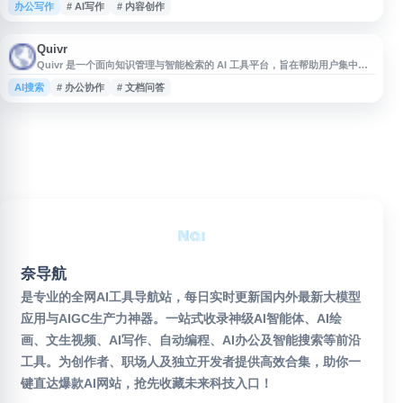
办公写作
# AI写作
# 内容创作
文一键生成，适合用于写作参考、资料整理、方案撰写等场景。网站提供免费
体验入口，帮助用户快速尝试 AI 写作与相关智能服务。
Quivr
Quivr 是一个面向知识管理与智能检索的 AI 工具平台，旨在帮助用户集中整
理文档、笔记和资料，并通过自然语言提问快速获取相关信息。网站支持构建
AI搜索
# 办公协作
# 文档问答
个人或团队的知识库，适用于资料查询、内容整理、学习研究、办公协作等场
景。Quivr 关注信息检索效率与知识复用，适合希望利用 AI 提升文档管理和
问答体验的用户参考使用。
奈导航
是专业的全网AI工具导航站，每日实时更新国内外最新大模型
应用与AIGC生产力神器。一站式收录神级AI智能体、AI绘
画、文生视频、AI写作、自动编程、AI办公及智能搜索等前沿
工具。为创作者、职场人及独立开发者提供高效合集，助你一
键直达爆款AI网站，抢先收藏未来科技入口！