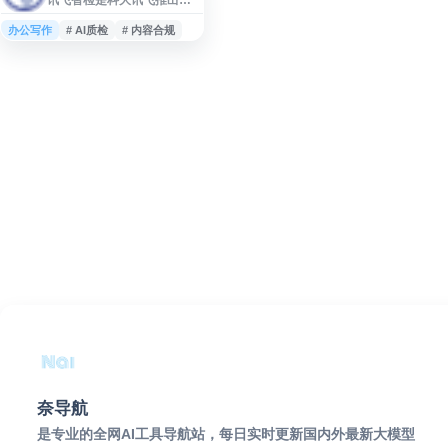
AI 内容质检与合规审查服
务，支持纯文本、Word、图
办公写作
# AI质检
# 内容合规
片、音频、视频等多类型内
容批量检测。平台提供文本
纠错、文本校对、文本改
写、图片合规检查、音视频
合规检查等功能，可识别涉
政、违禁、色情、暴恐、辱
骂、广告导流等风险内容，
适用于媒体、教育、政企及
内容平台的审核与质检场
景。
奈导航
是专业的全网AI工具导航站，每日实时更新国内外最新大模型