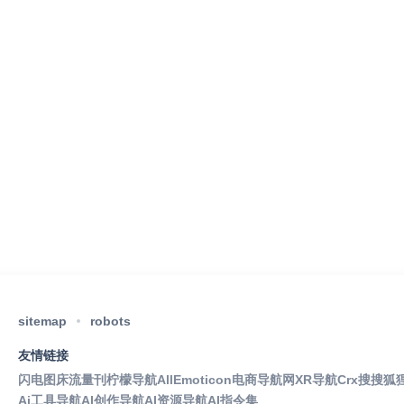
sitemap
robots
友情链接
闪电图床
流量刊
柠檬导航
AllEmoticon
电商导航网
XR导航
Crx搜搜
狐
Ai工具导航
AI创作导航
AI资源导航
AI指令集