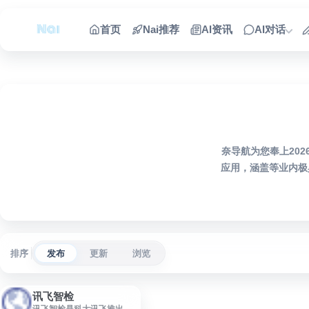
跳到内容
首页
Nai推荐
AI资讯
AI对话
奈导航为您奉上20
应用，涵盖等业内极
排序
发布
更新
浏览
讯飞智检
讯飞智检是科大讯飞推出的