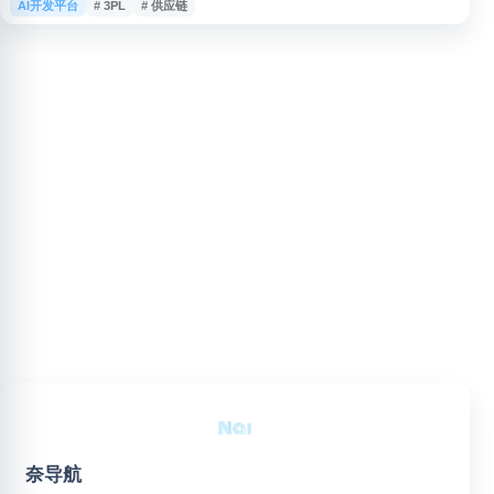
AI开发平台
# 3PL
# 供应链
划、实时货物追踪和清晰的数据仪表板，帮助物流企业提升运营效率、降低成
本并优化配送表现。系统支持多种物流场景，适用于需要精细化管理运输流程
的企业，让决策更快速、运营更透明。Rusher AI 致力于用技术手段解决物流
行业
奈导航