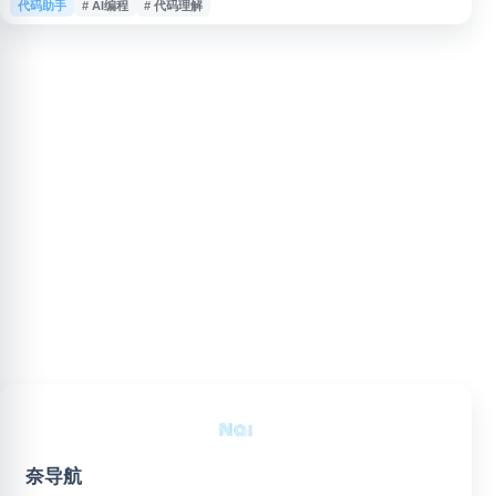
代码助手
# AI编程
# 代码理解
代码理解、生成与开发协作，适用于希望借助 AI 工具优化开发流程的个人开
发者和团队。用户可通过官网了解产品功能、使用方式及相关服务信息。
奈导航