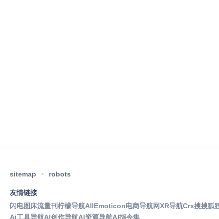
sitemap
robots
友情链接
闪电图床
流量刊
柠檬导航
AllEmoticon
电商导航网
XR导航
Crx搜搜
狐
Ai工具导航
AI创作导航
AI资源导航
AI指令集