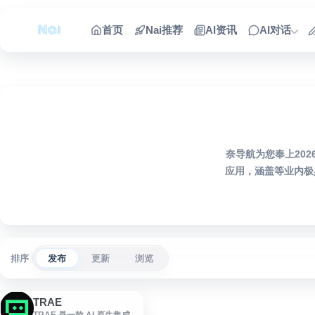
跳到内容
首页
Nai推荐
AI资讯
AI对话
奈导航为您奉上20
应用，涵盖等业内极
排序
发布
更新
浏览
TRAE
TRAE 是一款 AI 原生集成开