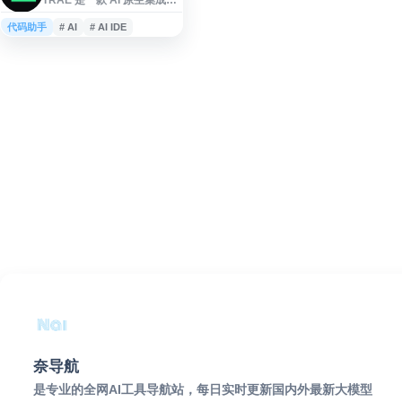
发环境，面向开发者提供智
能编码、代码生成、调试修
代码助手
# AI
# AI IDE
复与前端实时预览等功能。
产品集成 Doubao、
DeepSeek 等模型，支持通
过中文自然语言生成代码框
架，并提供 Builder 模式辅助
从需求到代码的开发流程，
兼容 Windows 和 macOS 系
统。
奈导航
是专业的全网AI工具导航站，每日实时更新国内外最新大模型