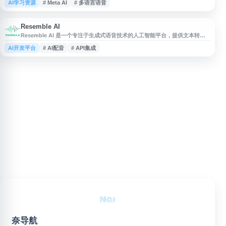
AI学习资源
# Meta AI
# 多语言语音
音、语音修复和内容编辑等方向的技术思路与示例，适合关注生成式 AI、语
音合成、多语言语音处理和人工智能研究的用户参考。
Resemble AI
Resemble AI 是一个专注于生成式语音技术的人工智能平台，提供文本转语
音、语音克隆、语音编辑、本地化配音与音频合成等服务。平台面向游戏、影
AI开发平台
# AI配音
# API集成
视、广告、客服、教育和内容创作等场景，支持创建自然拟真的 AI 声音，并
提供 API 集成能力，帮助团队快速生成、管理和部署定制化语音内容。
奈导航