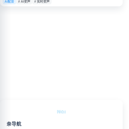
AI配音
# AI变声
# 实时变声
太、萌妹等风格，用户可免费下载并试用丰富音色资源。软件主打快速安装、
简单上手，适合需要实时变声、语音娱乐、直播互动或内容创作的用户使用。
奈导航