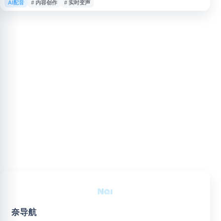
AI配音
# 内容创作
# 实时变声
板和自定义声音功能，快速调整麦克风输出效果，适用于直播互动、在线会
议、录制视频及虚拟角色配音等场景。Voicemod 提供桌面端应用，并持续扩
展声音资源与创作功能，适合需要实时语音处理和音频娱乐效果的用户参考使
用。
奈导航