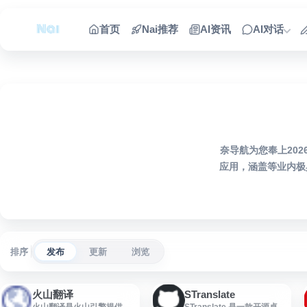
跳到内容
首页
Nai推荐
AI资讯
AI对话
奈导航为您奉上20
应用，涵盖等业内极
排序
发布
更新
浏览
火山翻译
STranslate
火山翻译是火山引擎提供的
STranslate 是一款开源桌面