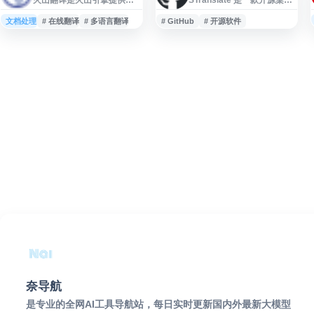
在线翻译服务，支持多语言
翻译工具，项目托管于
文本翻译，适用于日常交
GitHub，面向需要快速进行
文档处理
# 在线翻译
# 多语言翻译
# GitHub
# 开源软件
流、学习、工作及跨语言内
文本翻译与语言转换的用
容处理等场景。用户可通过
户。用户可在项目页面查看
网页访问并使用相关翻译功
软件介绍、源代码、版本更
能。
新及相关使用信息，适合关
注开源翻译工具和本地化应
用的用户。
奈导航
是专业的全网AI工具导航站，每日实时更新国内外最新大模型