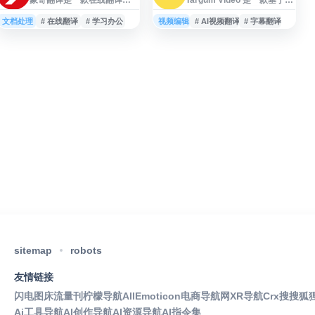
务平台，提供便捷的网页端
AI 的视频翻译工具，旨在帮
使用入口，适合有文本翻
助用户更轻松地理解不同语
文档处理
# 在线翻译
# 学习办公
视频编辑
# AI视频翻译
# 字幕翻译
译、语言转换等需求的个人
言的视频内容。通过自动化
用户访问使用。用户可通过
翻译能力，用户可以将外语
注册邀请链接进入平台，按
视频转化为更易理解的语言
页面指引完成账号创建与相
形式，适用于学习、内容浏
关功能体验。网站界面面向
览、跨语言交流等场景。该
在线翻译场景，便于用户进
平台主打便捷的视频语言转
行多语言内容处理与辅助沟
换体验，帮助用户突破语言
通，适用于学习、办公、资
障碍，获取全球范围内的视
料阅读等常见场景。
频信息与知识内容。
sitemap
robots
友情链接
闪电图床
流量刊
柠檬导航
AllEmoticon
电商导航网
XR导航
Crx搜搜
狐
Ai工具导航
AI创作导航
AI资源导航
AI指令集