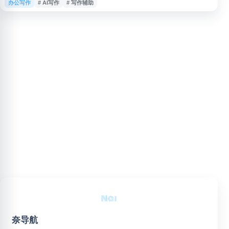
办公写作
# AI写作
# 写作辅助
学习和职场写作。用户可通过网页端或浏览器扩展使用，帮助提升表达清晰度
与文本流畅度，适合需要优化英文写作效率和质量的个人用户、学生及专业人
士。
奈导航