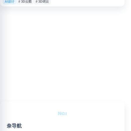
AI设计
# 3D云图
# 3D词云
转化为可视化词云，并导出 PNG、SVG、视频或 3D 格式，适用于品牌传
播、内容营销、教学展示、报告制作和数据表达等场景。
奈导航