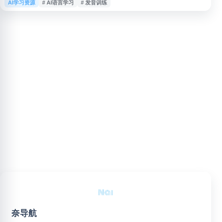
AI学习资源
# AI语言学习
# 发音训练
功能，适合希望进行在线语言学习、自主练习和提升口语表达能力的用户参考
使用。
奈导航