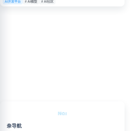
AI开发平台
# AI模型
# AI社区
理、训练、微调、部署及算力支持，面向开发者、企业和 AI 爱好者，适用于
开源 AI 学习、模型评测与应用构建等场景。
奈导航