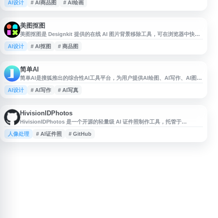
AI设计
# AI商品图
# AI绘画
大、去水印、商品图生成等功能，支持在线编辑与图片处理，适合设计师和日
常办公使用。
美图抠图
美图抠图是 Designkit 提供的在线 AI 图片背景移除工具，可在浏览器中快速
完成抠图与背景处理。用户无需设计基础，上传图片后即可自动识别主体并去
AI设计
# AI抠图
# 商品图
除背景，适用于商品图、证件照、头像、社交媒体图片和营销素材等场景。平
台操作简洁，支持免费在线使用，帮助用户高效制作干净、专业的透明背景图
片。
简单AI
简单AI是搜狐推出的综合性AI工具平台，为用户提供AI绘图、AI写作、AI图片
处理等多种智能服务。平台涵盖电商图制作、logo设计、证件照生成、智能抠
AI设计
# AI写作
# AI写真
图、图片高清修复、一键去水印、背景替换等实用功能，支持AI换衣、AI写
真、AI头像等创意应用。提供海量设计模板和图文素材，适用于电商、设计、
内容创作等多个场景。操作界面友好，新手用户也能快速上手。平台集成AI分
HivisionIDPhotos
HivisionIDPhotos 是一个开源的轻量级 AI 证件照制作工具，托管于
GitHub。项目提供证件照相关的图像处理能力，适用于人像抠图、背景处
人像处理
# AI证件照
# GitHub
理、尺寸裁剪等证件照生成场景。其特点是轻量、高效，适合开发者学习、二
次开发或集成到证件照制作应用中。用户可通过项目仓库获取源码、使用说明
及更新信息。