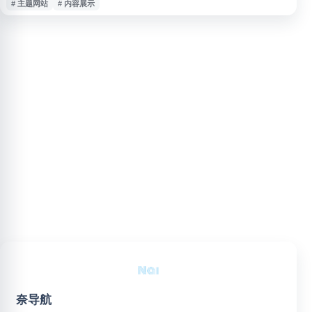
# 主题网站
# 内容展示
过网址快速访问并了解其主题信息。由于公开资料较少，具体功能与内容以网
站实际页面为准。
奈导航