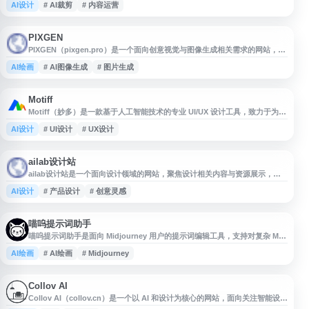
AI设计
# AI裁剪
# 内容运营
网站适合设计师、运营人员、内容创作者和品牌团队在发布社媒图片前进行尺
寸优化，提升图片在各渠道展示的一致性与可用性。
PIXGEN
PIXGEN（pixgen.pro）是一个面向创意视觉与图像生成相关需求的网站，适
合用于查找 AI 图像创作、图片生成工具及视觉内容制作服务。网站名称简
AI绘画
# AI图像生成
# 图片生成
洁，定位偏向图像生成与数字创意领域，可为设计、内容创作、营销素材制作
等场景提供参考入口。
Motiff
Motiff（妙多）是一款基于人工智能技术的专业 UI/UX 设计工具，致力于为设
计师和团队提供智能化的界面设计解决方案。该平台将 AI 能力深度融入设计
AI设计
# UI设计
# UX设计
工作流程，帮助用户快速完成原型绘制、组件生成、布局优化等任务，显著提
升设计效率。Motiff 支持团队协作功能，设计师可以实时共享项目、同步修改
并管理设计资产。其 AI 辅助功能能够理解设计意图，自动生成符
ailab设计站
ailab设计站是一个面向设计领域的网站，聚焦设计相关内容与资源展示，适
合关注视觉设计、产品设计、创意灵感和设计工具的用户访问。网站可作为设
AI设计
# 产品设计
# 创意灵感
计从业者、学习者及创意工作者获取设计信息、发现灵感与整理参考资源的入
口，便于在导航站中按设计资源、创意灵感或设计工具类目收录。
喵呜提示词助手
喵呜提示词助手是面向 Midjourney 用户的提示词编辑工具，支持对复杂 MJ
提示词进行可视化拆解、编辑和二次修改，并提供中文翻译、提示词生成与工
AI绘画
# AI绘画
# Midjourney
作区保存功能。适合设计师、AI 绘画创作者及需要优化 Midjourney 提示词的
用户，用于提升提示词整理、翻译和创作迭代效率。
Collov AI
Collov AI（collov.cn）是一个以 AI 和设计为核心的网站，面向关注智能设计
工具、创意生成与数字化设计流程的用户。网站可作为了解 Collov 品牌、AI