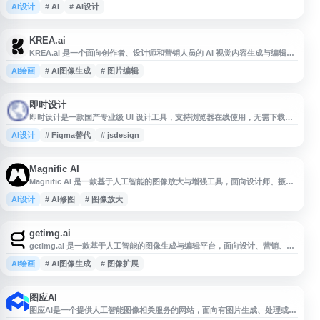
AI设计
# AI
# AI设计
设计相关功能与应用场景的入口，适合设计师、内容创作者及对 AI 设计服务
感兴趣的用户访问参考。
KREA.ai
KREA.ai 是一个面向创作者、设计师和营销人员的 AI 视觉内容生成与编辑平
台，提供图像生成、实时创作、视频生成、图像增强、风格参考等功能。用户
AI绘画
# AI图像生成
# 图片编辑
可通过文本提示词、参考图或编辑工具快速生成高质量视觉素材，适用于概念
设计、广告创意、社交媒体内容、产品展示和品牌视觉探索等场景。平台强调
交互式生成体验，帮助用户提升创意制作效率。
即时设计
即时设计是一款国产专业级 UI 设计工具，支持浏览器在线使用，无需下载安
装。平台兼容 Sketch、Figma、XD 等主流设计软件格式，可直接导入文件进
AI设计
# Figma替代
# jsdesign
行编辑。提供海量免费设计资源库，包括 UI 组件、图标、插画等素材，设计
师可即取即用。 工具支持多人实时在线协作，团队成员可同时编辑同一文
件，适合产品、设计、研发团队协同工作。内置交互原型制作功能，可快速搭
Magnific AI
Magnific AI 是一款基于人工智能的图像放大与增强工具，面向设计师、摄影
师、艺术创作者和内容制作人员。平台可用于提升图片分辨率、增强细节与清
AI设计
# AI修图
# 图像放大
晰度，并支持对插画、照片、游戏素材、概念艺术等多种视觉内容进行优化处
理。用户可通过在线方式上传图像并调整相关参数，以获得更适合展示、打印
或创作延展的高清图像效果。
getimg.ai
getimg.ai 是一款基于人工智能的图像生成与编辑平台，面向设计、营销、内
容创作等场景提供文本生成图片、图片编辑、图像扩展、风格转换等工具。用
AI绘画
# AI图像生成
# 图像扩展
户可通过输入提示词生成多种视觉内容，也可对现有图片进行修改与优化，适
用于快速制作插画、海报、社交媒体素材、产品概念图等。平台支持在线使
用，帮助个人创作者和团队提升图像创作效率。
图应AI
图应AI是一个提供人工智能图像相关服务的网站，面向有图片生成、处理或创