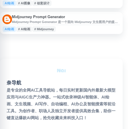
意设计需求的用户。平台可用于探索AI在视觉内容创作中的应用，帮助用户提
AI绘画
# AI图像
# 创意设计
升图片制作与设计效率。适合设计师、内容创作者、电商运营及对AI图像工具
感兴趣的用户了解和使用。
Midjourney Prompt Generator
Midjourney Prompt Generator 是一个面向 Midjourney 文生图用户的提示
词生成工具，可帮助用户快速组织和生成适用于 AI 图像创作的英文
AI绘画
# AI绘画
# Midjourney
Prompt。该网页适合需要提升提示词编写效率、探索图像风格与创作方向的
设计师、插画师、内容创作者及 AI 绘画爱好者使用。通过该工具，用户可更
便捷地构建 Midjourney 输入内容，
奈导航
是专业的全网AI工具导航站，每日实时更新国内外最新大模型
应用与AIGC生产力神器。一站式收录神级AI智能体、AI绘
画、文生视频、AI写作、自动编程、AI办公及智能搜索等前沿
工具。为创作者、职场人及独立开发者提供高效合集，助你一
键直达爆款AI网站，抢先收藏未来科技入口！