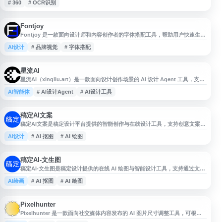
# 360
# OCR识别
Fontjoy
Fontjoy 是一款面向设计师和内容创作者的字体搭配工具，帮助用户快速生
成、预览和调整字体组合。网站支持混合匹配不同字体，用于寻找更协调的标
AI设计
# 品牌视觉
# 字体搭配
题、正文和辅助文字排版方案，适合网页设计、品牌视觉、海报和界面设计等
场景参考使用。
星流AI
星流AI（xingliu.art）是一款面向设计创作场景的 AI 设计 Agent 工具，支持
从灵感板、品牌视觉到海报插画、产品设计等内容生成与创意落地。平台聚焦
AI智能体
# AI设计Agent
# AI设计工具
设计流程中的创意表达与视觉产出，适合设计师、品牌运营、内容创作者等用
于提升方案构思、视觉探索和设计制作效率。
稿定AI文案
稿定AI文案是稿定设计平台提供的智能创作与在线设计工具，支持创意文案生
成、海报制作、商品图设计、AI抠图、AI消除、图片变清晰、AI绘图等功能。
AI设计
# AI 抠图
# AI 绘图
平台整合图片编辑、在线PS、H5页面制作、视频剪辑和丰富模板资源，适合
电商运营、内容创作、品牌宣传等场景，用于提升设计与文案制作效率。
稿定AI-文生图
稿定AI-文生图是稿定设计提供的在线 AI 绘图与智能设计工具，支持通过文字
描述生成图片、海报、商品图等视觉内容，并结合 AI 抠图、AI 消除、图片变
AI绘画
# AI 抠图
# AI 绘图
清晰、AI 背景等图片处理能力，适用于电商设计、营销物料、创意配图和日
常设计制作。平台还提供模板资源、在线设计、H5 页面制作、视频剪辑等功
能，帮助用户提升设计创作效率。
Pixelhunter
Pixelhunter 是一款面向社交媒体内容发布的 AI 图片尺寸调整工具，可根据
不同平台的图片规格快速生成适配版本，帮助用户减少手动裁剪和排版时间。