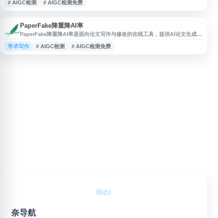
# AIGC检测
# AIGC检测免费
PaperFake降重降AI率
PaperFake降重降AI率是面向论文写作与修改的在线工具，提供AI论文生成、
论文降重、AIGC检测与降AI、论文查重、格式精修、论文排版等相关服务，
学术写作
# AIGC检测
# AIGC检测免费
适用于毕业论文、课程论文、计算机论文及英文 essay 等写作场景，帮助用
户进行论文内容优化与检测参考。
奈导航