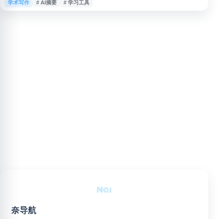
学术写作
# AI摘要
# 学习工具
作、研究和内容整理等场景，适合需要快速理解长文本内容的学生、作者、研
究人员及日常办公用户使用。
奈导航