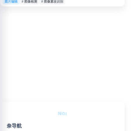
图片编辑
# 图像检测
# 图像篡改识别
术出版物中的图像篡改、重复使用和潜在造假问题。Proofig 可作为先进的图
像查重检测器，帮助期刊编辑、科研机构、出版商在论文审核阶段发现图像异
常，维护学术诚信。系统支持批量检测，可快速扫描大量图像数据，识别克隆
奈导航