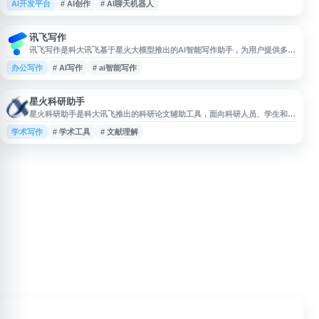
AI开发平台
# AI创作
# AI聊天机器人
能，并提供大模型 API 与多场景智能服务。
讯飞写作
讯飞写作是科大讯飞基于星火大模型推出的AI智能写作助手，为用户提供多场
景文本创作和优化服务。平台支持会议纪要整理、公文写作、工作总结、工作
办公写作
# AI写作
# ai智能写作
汇报、心得体会等职场办公场景，也涵盖新闻稿撰写、面试自我介绍、朋友圈
文案等日常应用。此外还提供改写润色、论文摘要生成等文本优化功能。作为
国内主流AI写作工具，讯飞写作依托科大讯飞在语音识别和自然语言处理领域
的技术积累，适合
星火科研助手
星火科研助手是科大讯飞推出的科研论文辅助工具，面向科研人员、学生和学
术写作者，提供论文阅读、文献理解、内容梳理与写作辅助等能力。平台依托
学术写作
# 学术工具
# 文献理解
讯飞星火大模型，帮助用户提升文献处理效率，适用于课题调研、论文学习、
资料整理和科研写作等场景。