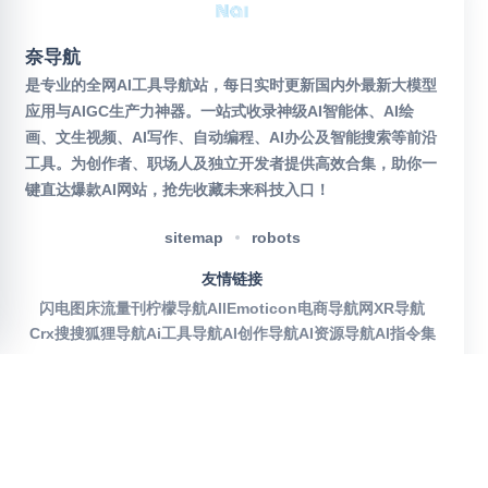
奈导航
是专业的全网AI工具导航站，每日实时更新国内外最新大模型
应用与AIGC生产力神器。一站式收录神级AI智能体、AI绘
画、文生视频、AI写作、自动编程、AI办公及智能搜索等前沿
工具。为创作者、职场人及独立开发者提供高效合集，助你一
键直达爆款AI网站，抢先收藏未来科技入口！
sitemap
robots
友情链接
闪电图床
流量刊
柠檬导航
AllEmoticon
电商导航网
XR导航
Crx搜搜
狐狸导航
Ai工具导航
AI创作导航
AI资源导航
AI指令集
官方公众号
沪ICP备2025115155号