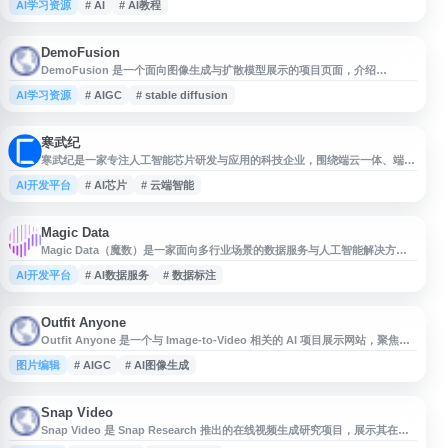
AI学习资源
# AI
# AI教程
向。网站提供结构化学习路径、技术教程、项目资料与求职相关资源，适合
AI 初学者、算法工程师、数据科学从业者及企业技术探索场景使用。
DemoFusion
DemoFusion 是一个面向图像生成与扩散模型展示的项目页面，介绍
DemoFusion 的方法、效果示例及相关研究信息。该页面提供项目演示、视
AI学习资源
# AIGC
# stable diffusion
觉结果对比和论文/代码等资源入口，适合关注高分辨率图像生成、AIGC、
Stable Diffusion 扩展应用及计算机视觉研究的用户参考。
寒武纪
寒武纪是一家专注人工智能芯片研发与应用的科技企业，围绕端云一体、端云
融合的智能生态，提供面向智能云服务器、智能终端和智能机器人的核心处理
AI开发平台
# AI芯片
# 云端智能
器芯片及相关解决方案。其产品和技术可应用于语音识别、自然语言处理、计
算机视觉、智能交通、智能教育、智能金融等领域。
Magic Data
Magic Data（魔数）是一家面向多行业场景的数据服务与人工智能解决方案
平台，提供语音、图像、文本等数据采集、标注、处理及相关技术支持，适用
AI开发平台
# AI数据服务
# 数据标注
于智能驾驶、智能语音、计算机视觉、自然语言处理等 AI 训练需求。网站展
示其行业应用方向、服务能力与数据资源信息，适合需要了解 AI 数据服务、
数据标注和行业解决方案的企业与开发者参考。
Outfit Anyone
Outfit Anyone 是一个与 Image-to-Video 相关的 AI 项目展示网站，聚焦于
人物服装替换与虚拟试穿方向的生成式视觉技术。网站提供项目介绍、示例效
图片编辑
# AIGC
# AI图像生成
果及相关资料入口，适合关注 AI 图像生成、视频生成、虚拟换装、AIGC 应
用和计算机视觉研究的用户参考。
Snap Video
Snap Video 是 Snap Research 推出的在线视频生成研究项目，展示其在文
本生成视频、视频编辑与多模态生成方向的最新成果。网站提供项目介绍、模