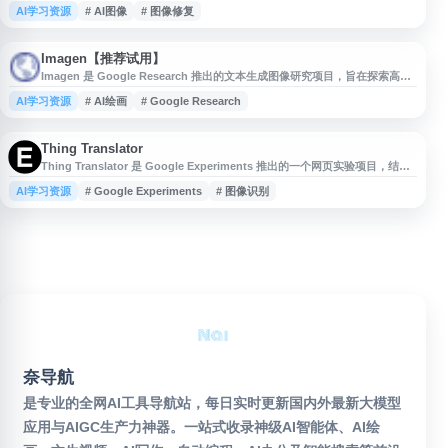
复原、画质提升、细节补全等场景。该网站展示了 SUPIR 的技术方向、项目
AI学习资源
# AI图像
# 图像修复
介绍及相关资源，适合关注 AI 图像修复、超分辨率、图像增强和计算机视觉
研究的用户访问了解。
Imagen【推荐试用】
Imagen 是 Google Research 推出的文本生成图像研究项目，旨在探索高质
量文本到图像生成技术。该项目结合大型语言模型与扩散模型，根据自然语言
AI学习资源
# AI绘画
# Google Research
描述生成视觉内容，并展示了模型在图像细节、语义理解和风格表达方面的研
究成果。官网提供项目介绍、示例图像、技术说明及相关论文信息，适合关注
AI 绘画、生成式人工智能、文本生成图像和计算机视觉研究的用户参
Thing Translator
Thing Translator 是 Google Experiments 推出的一个网页实验项目，结合
机器学习、图像识别与翻译技术，帮助用户通过摄像头识别身边物品并将其名
AI学习资源
# Google Experiments
# 图像识别
称翻译成其他语言。该项目展示了浏览器端 AI 与多语言应用的结合方式，适
合对人工智能、计算机视觉、语言学习和 Google 实验项目感兴趣的用户了解
与体验。
奈导航
是专业的全网AI工具导航站，每日实时更新国内外最新大模型
应用与AIGC生产力神器。一站式收录神级AI智能体、AI绘