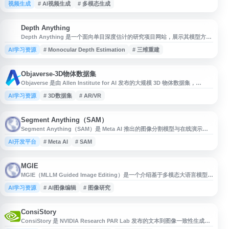
视频生成
# AI视频生成
# 多模态生成
型效果演示、示例视频与相关研究信息，适合关注 AI 视频生成、生成式人工
智能、计算机视觉和多媒体内容创作的用户参考。
Depth Anything
D
Depth Anything 是一个面向单目深度估计的研究项目网站，展示其模型方
法、效果示例、论文与相关资源。该项目关注从单张图像中预测场景深度，可
AI学习资源
# Monocular Depth Estimation
# 三维重建
用于计算机视觉、三维重建、机器人感知、自动驾驶和图像理解等方向的技术
参考与实验研究。
Objaverse-3D物体数据集
Objaverse 是由 Allen Institute for AI 发布的大规模 3D 物体数据集，
Objaverse 1.0 收录超过 80 万个带标注的 3D 对象，面向计算机视觉、三维生
AI学习资源
# 3D数据集
# AR/VR
成、机器人学习、AR/VR 与多模态研究等场景。该网站提供数据集介绍、资
源获取与相关研究信息，适合需要高质量 3D 对象数据的研究人员、开发者和
数据集导航用户参考。
Segment Anything（SAM）
Segment Anything（SAM）是 Meta AI 推出的图像分割模型与在线演示平
台，支持通过点击、框选等交互方式快速生成图像中目标对象的分割掩码。网
AI开发平台
# Meta AI
# SAM
站提供 SAM 模型介绍、演示体验、论文与相关资源，适合计算机视觉、图像
标注、AI 研究和开发人员了解通用图像分割技术及其应用场景。
MGIE
MGIE（MLLM Guided Image Editing）是一个介绍基于多模态大语言模型进
行图像编辑研究的项目页面，展示相关方法、示例效果、论文与代码资源。网
AI学习资源
# AI图像编辑
# 图像研究
站内容聚焦通过自然语言指令理解图像编辑需求，并结合视觉语言模型提升编
辑准确性与可控性，适合关注多模态学习、AI 图像编辑、计算机视觉和生成
式 AI 的研究人员、开发者及学习者参考。
ConsiStory
ConsiStory 是 NVIDIA Research PAR Lab 发布的文本到图像一致性生成研
究项目，聚焦在扩散模型中通过共享主体特征来生成多张风格与角色保持一致