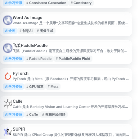
AI学习资源
# Consistent Generation
# Consistory
的图像。该项目面向文本生成图像、角色一致性、故事板创作和多图像生成等
场景，提供论文、方法介绍、示例结果及相关研究信息，适合关注生成式
AI、计算机视觉和可控图像生成技术的研究者参考。
Word-As-Image
Word-As-Image 是一个展示“文字即图像”创意生成技术的项目页面，围绕将
单词形态与图像语义结合的视觉表达方法展开。网站通常包含项目介绍、示例
AI绘画
# 创意AI
# 图像生成
效果、方法说明、论文或代码链接等内容，适合关注生成式设计、文字艺术、
计算机视觉、图形学和创意 AI 应用的研究者、设计师及开发者参考。
飞桨PaddlePaddle
飞桨（PaddlePaddle）是百度自主研发的开源深度学习平台，致力于降低深
度学习技术的应用门槛。平台同时支持动态图和静态图开发模式，兼顾开发灵
AI学习资源
# PaddlePaddle
# PaddlePaddle Fluid
活性与执行效率。飞桨提供丰富的官方算法模型库，涵盖计算机视觉、自然语
言处理、语音识别等多个领域，所有模型均经过产业实践验证。平台具备业界
领先的超大规模分布式训练能力，支持千亿级参数模型训练。飞桨采用训练推
理一体化设
PyTorch
PyTorch 是由 Meta（原 Facebook）开源的深度学习框架，现由 PyTorch 基
金会维护。该框架基于 Python 语言，提供动态计算图和自动微分功能，支持
AI学习资源
# GPU加速
# Meta
GPU 加速计算。PyTorch 以其灵活的编程接口和直观的调试体验，成为学术
研究和工业应用的主流选择之一。 框架核心包括张量运算库、神经网络模
块、优化器和数据加载工具，支持计算机视觉
Caffe
Caffe 是由 Berkeley Vision and Learning Center 开发的开源深度学习框
架，面向图像分类、卷积神经网络和计算机视觉研究与应用。网站提供 Caffe
AI学习资源
# Caffe
# 卷积神经网络
框架介绍、安装指南、模型库、文档教程、论文引用和社区资源，支持研究人
员与开发者快速构建、训练和部署深度学习模型。
SUPIR
SUPIR 是由 XPixel Group 提供的智能图像修复与增强大模型项目，面向图像