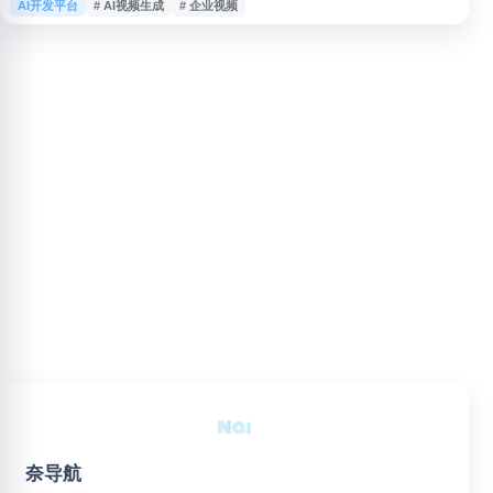
AI开发平台
# AI视频生成
# 企业视频
容，并提供企业级控制、流程集成与自动化管理，适用于营销、内容生产、产
品传播等需要批量视频制作的场景。
奈导航