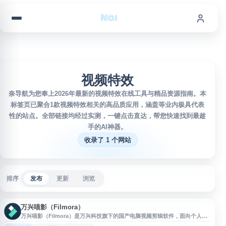
跳到内容
视频特效
奈导航为您奉上2026年最新的视频特效在线工具与精品资源指南。本
标签页已聚合1款视频特效相关的高品质应用，涵盖等业内极具代表
性的站点。全部链接均经过实测，一键点击直达，帮您快速找到最趁
手的AI神器。
收录了 1 个网站
排序
发布
更新
浏览
万兴喵影（Filmora）
万兴喵影（Filmora）是万兴科技旗下的国产电脑视频剪辑软件，面向个人创
作者、短视频用户和办公场景，提供视频剪辑、字幕编辑、音频处理、特效添