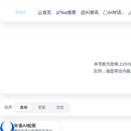
跳到内容
首页
Nai推荐
AI资讯
AI对话
奈导航为您奉上20
应用，涵盖等业内极
排序
发布
更新
浏览
朱雀AI检测
腾讯朱雀AI检测助手是由腾