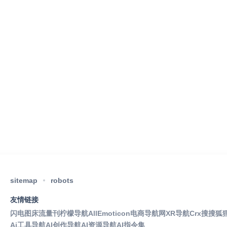
sitemap
robots
友情链接
闪电图床
流量刊
柠檬导航
AllEmoticon
电商导航网
XR导航
Crx搜搜
狐
Ai工具导航
AI创作导航
AI资源导航
AI指令集