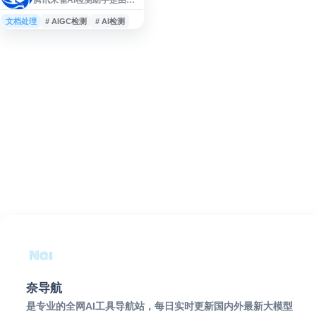
讯推出的免费AI生成内容检
测工具，支持文本、图像和
文档处理
# AIGC检测
# AI检测
视频内容的智能识别与分
析。该工具基于腾讯朱雀大
模型技术，能够帮助用户快
速判断内容是否由人工智能
生成，适用于内容审核、学
术诚信、版权保护等多种场
景。用户无需注册即可在线
使用，通过上传或粘贴待检
测内容，系统将自动分析并
给出检测结果。作为腾讯
Matrix实验室推出的实用工
具，朱雀AI检测助
奈导航
是专业的全网AI工具导航站，每日实时更新国内外最新大模型