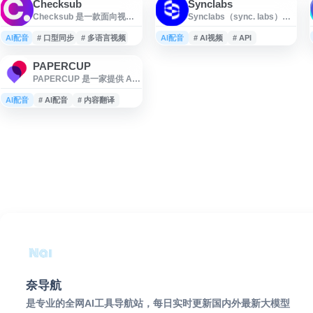
Checksub
Synclabs
Checksub 是一款面向视频
Synclabs（sync. labs）是
内容本地化的在线工具，支
一个 AI 视频唇形同步与视觉
持自动生成字幕、字幕翻译
配音平台，面向影视、广告
AI配音
# 口型同步
# 多语言视频
AI配音
# AI视频
# API
与视频配音，帮助创作者、
和内容创作场景，支持通过
企业和团队将视频内容适配
Web Studio 或 API 为视频生
PAPERCUP
不同语言市场。平台提供多
成唇形匹配效果。平台可用
PAPERCUP 是一家提供 AI
语言处理能力，可用于字幕
于多语言配音、角色口型调
配音与专业旁白服务的平
制作、语音克隆、口型同步
整、视频本地化和自动化内
台，专注于将视频内容转化
AI配音
等场景，覆盖 180 多种语
# AI配音
# 内容翻译
容生产，帮助团队提升视频
为自然流畅的多语言音频。
言，适合用于课程、营销视
后期制作与分发效率。
网站结合合成语音技术与专
频、社交媒体内容及国际化
业配音人才，帮助媒体、教
传播。
育、企业和内容创作者提升
视频本地化效率，覆盖内容
翻译、配音制作和语音交付
等需求，适用于希望拓展国
际受众的视频传播场景。
奈导航
是专业的全网AI工具导航站，每日实时更新国内外最新大模型