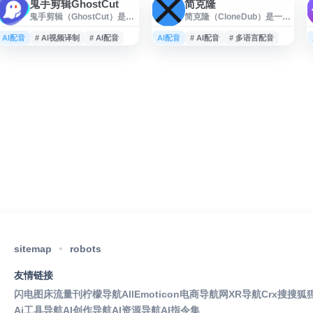
鬼手剪辑GhostCut
简克隆
鬼手剪辑（GhostCut）是一
简克隆（CloneDub）是一款
站式 AI 视频翻译与二创平
面向视频内容的 AI 自动配音
台，支持字幕提取、字幕翻
与翻译工具，提供快速的视
AI配音
# AI视频译制
# AI配音
AI配音
# AI配音
# 多语言配音
译、AI 配音、语音克隆、文
频语音转换和多语言配音服
字擦除、图片翻译等功能，
务。用户可通过平台上传视
覆盖 100+ 语言，适用于短剧
频，借助人工智能完成语音
出海、视频本地化、TikTok
识别、翻译和配音生成，适
和 YouTube 视频翻译、批量
用于短视频、本地化内容、
处理及视频翻译 API 接入。
课程视频、营销素材等场
景，帮助创作者和团队提升
视频多语言制作效率。
sitemap
robots
友情链接
闪电图床
流量刊
柠檬导航
AllEmoticon
电商导航网
XR导航
Crx搜搜
狐
Ai工具导航
AI创作导航
AI资源导航
AI指令集