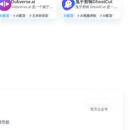
Dubverse.ai
鬼手剪辑GhostCut
Dubverse.ai 是一个基于生
鬼手剪辑 GhostCut 是一款
成式人工智能的视频本地化
面向视频内容创作者与出海
与语音生成平台，提供 AI 视
团队的 AI 视频翻译和二创工
AI配音
# AI配音
# 文本转语音
AI配音
# AI视频译制
# AI配音
频配音、AI 文本转语音、自
具，提供字幕提取、字幕生
动字幕生成及 API 接入等功
成、字幕翻译、AI 配音、语
能。平台面向内容创作者、
音克隆、文字擦除等功能。
企业和开发者，帮助用户将
平台支持 100+ 语言，可用于
视频内容转换为多语言版
短剧、综艺、电商视频、
本，提升内容传播效率和跨
TikTok 与 YouTube 内容的本
语言覆盖能力。Dubverse.ai
地化处理，并支持批量视频
适用于视频翻译、字幕制
翻译和 API 接入，适合视频
作、语音合成和内容国际化
译制、内容改编与跨语言传
等场景。
播场景。
官方公众号
狸导航