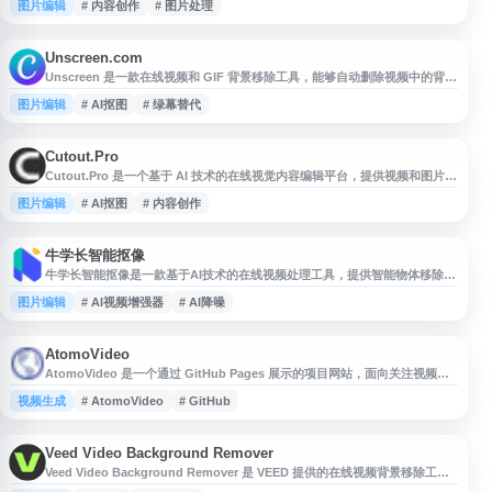
图片编辑
# 内容创作
# 图片处理
化和辅助生成等工作。用户可通过网站访问相关工具，提升日常内容制作与处
理效率。
Unscreen.com
Unscreen 是一款在线视频和 GIF 背景移除工具，能够自动删除视频中的背
景，无需绿幕或复杂的后期处理。用户只需上传视频文件，系统即可利用 AI
图片编辑
# AI抠图
# 绿幕替代
技术智能识别并移除背景，生成透明背景的视频素材。该工具支持多种视频格
式，处理速度快，操作简单直观，特别适合内容创作者、视频编辑人员和营销
团队使用。Unscreen 提供免费和付费版本，免费版本可处理低分辨率视
Cutout.Pro
Cutout.Pro 是一个基于 AI 技术的在线视觉内容编辑平台，提供视频和图片的
智能处理服务。该平台的视频背景移除功能可自动识别并去除视频中的背景，
图片编辑
# AI抠图
# 内容创作
支持上传本地视频文件进行处理。用户无需专业视频编辑技能，即可通过 AI
算法实现人物或主体的精准抠图，适用于内容创作、电商产品展示、社交媒体
视频制作等场景。平台采用深度学习模型进行视频分析，能够处理复杂背景和
牛学长智能抠像
牛学长智能抠像是一款基于AI技术的在线视频处理工具，提供智能物体移除功
能。该工具采用先进的人工智能算法，可自动识别并去除视频中的不需要元
图片编辑
# AI视频增强器
# AI降噪
素，支持多种场景应用。平台集成了通用降噪、动漫专用、人脸修复、黑白上
色、高清修复、SDR转HDR、智能补帧等多种AI模型，能够满足视频降噪、
画质增强、分辨率提升等不同需求。适用于个人创作者和专业视频编辑人员，
帮助用户快速实现
AtomoVideo
AtomoVideo 是一个通过 GitHub Pages 展示的项目网站，面向关注视频相
关技术、工具或开源项目的用户提供访问入口。网站可用于了解
视频生成
# AtomoVideo
# GitHub
AtomoVideo 的项目介绍、功能信息、使用说明及相关资源，适合开发者、
研究人员或对视频处理与应用感兴趣的用户浏览参考。
Veed Video Background Remover
Veed Video Background Remover 是 VEED 提供的在线视频背景移除工
具，支持在浏览器中自动识别并去除视频背景，无需安装软件。用户可上传视