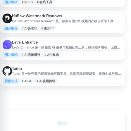
图片编辑
# VEED
# 在线工具
频后快速更换为纯色、图片或其他场景背景，适用于社交媒体内容、产品展
示、在线课程、短视频剪辑等场景。该工具面向需要快速处理视频素材的创作
者、营销人员和普通用户。
HitPaw Watermark Remover
HitPaw Watermark Remover 是一款面向图片和视频的在线去水印工具，主
打通过 AI 技术快速去除画面中的水印、标志、文字等遮挡内容，并尽量保持
图片编辑
# AI去水印
# 去水印
清晰自然的处理效果。用户可通过简单操作上传文件、选择水印区域并导出结
果，适用于处理个人素材、社交媒体内容、演示图片和视频剪辑等场景。该工
具强调无需复杂编辑经验，适合需要快速清理图片或视频画面的用户参
Let’s Enhance
Let’s Enhance 是一款在线 AI 图像与视频处理工具，提供图片增强、无损放
大、图像生成和编辑等功能，支持网页端使用与 API 集成。用户可用于提升图
图片编辑
# AI图像增强
# API集成
片清晰度、放大低分辨率图像、优化视觉内容质量，并适用于电商、设计、营
销、摄影等场景。平台支持免费开始使用，适合需要快速进行图像增强与智能
处理的个人用户、创作者和企业团队。
Tailor
Tailor 是一款开源的视频智能剪辑工具，提供视频智能裁剪、视频生成与视频
优化等功能，项目托管于 GitHub。它旨在利用人工智能技术简化视频剪辑流
视频生成
# AIGC
# AI视频剪辑
程，降低普通用户进行专业化剪辑的操作门槛，适用于关注 AI 视频剪辑、
AIGC 视频创作、智能裁剪与视频处理工具的开发者和内容创作者参考使用。