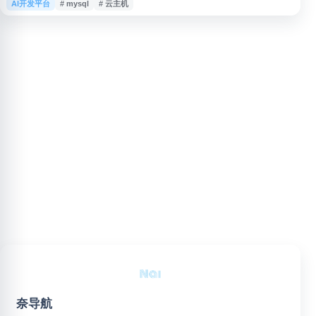
AI开发平台
# mysql
# 云主机
词。网站资料显示其关联火山引擎相关登录与云服务平台内容，可为开发者和
企业用户了解云计算基础设施、存储、数据库及视频云服务提供入口参考。
奈导航