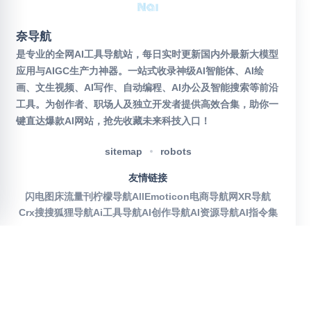
奈导航
是专业的全网AI工具导航站，每日实时更新国内外最新大模型
应用与AIGC生产力神器。一站式收录神级AI智能体、AI绘
画、文生视频、AI写作、自动编程、AI办公及智能搜索等前沿
工具。为创作者、职场人及独立开发者提供高效合集，助你一
键直达爆款AI网站，抢先收藏未来科技入口！
sitemap
robots
友情链接
闪电图床
流量刊
柠檬导航
AllEmoticon
电商导航网
XR导航
Crx搜搜
狐狸导航
Ai工具导航
AI创作导航
AI资源导航
AI指令集
官方公众号
沪ICP备2025115155号