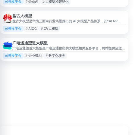
AI开发平台
# 企业AI
# 大模型和智能化
化运营和安全可信赖方面的技术积累，支持云网边端的系统性数据流动，可为
企业提供从模型训练、部署到运营的一站式服务。浪潮海若大模型注重行业适
配性和数据安全，适用于智能客服、知识管理、内容生成、数据分析等应用场
景，帮助企业实现业务
盘古大模型
盘古大模型是华为云面向行业场景推出的 AI 大模型产品体系，以“AI for
industries”为理念，涵盖 NLP 大模型、CV 大模型、多模态大模型、预测大
AI开发平台
# AIGC
# CV大模型
模型和科学计算大模型等方向。平台可用于自然语言处理、计算机视觉、
AIGC、多模态理解、预测决策和科研计算等应用，帮助政企及行业客户构建
智能化解决方案。
广电运通望道大模型
广电运通望道大模型是广电运通推出的大模型相关服务平台，网站提供望道大
模型的在线访问入口与产品展示信息。平台聚焦人工智能大模型应用场景，适
AI开发平台
# 企业级AI
# 数字化服务
合关注企业级 AI、智能问答、行业模型及数字化服务的用户了解与使用。