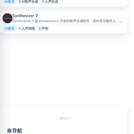
AI配音
# AI歌声合成
# 人声生成
频。平台适用于音乐制作人、作曲者、内容创作者及相关团队，用于制作
Demo、人声参考、原创歌曲或多语言演唱内容。通过 AI 声音模型与在线创
作流程，ACE Studio 可提升人声制作效率，并为数字音乐创作提供辅
Synthesizer V
Synthesizer V 是 Dreamtonics 开发的歌声合成软件，面向音乐制作人、创
作者和声音设计用户。软件通过先进的歌声合成技术，将输入的旋律与歌词转
AI配音
# 人声演唱
# 声库
换为自然的人声演唱，并支持多种声库与语言风格。用户可在编辑器中调整音
高、发音、力度、颤音等细节，用于制作原创歌曲、Demo、配乐和虚拟歌手
作品。Synthesizer V 提供桌面端创作环境，适合需
奈导航