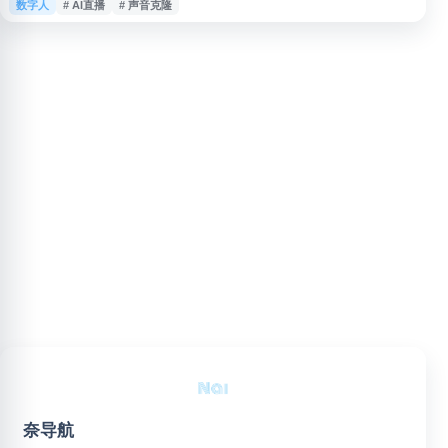
数字人
# AI直播
# 声音克隆
频互译与唇形同步，可根据商品链接生成带货视频，适用于跨境电商、企业培
训、知识付费、品牌营销等场景，帮助企业提升视频内容生产效率并降低制作
成本。
奈导航