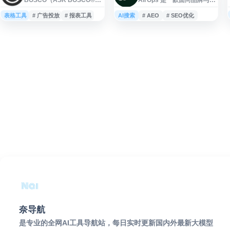
是一款面向电商与营销团队
销团队的 AI 搜索和 AEO 平
的数据分析和规划平台，帮
台，帮助用户创建更容易被
表格工具
# 广告投放
# 报表工具
AI搜索
# AEO
# SEO优化
助用户连接电商、广告与营
AI 搜索结果引用的内容，并
销相关数据，集中进行报表
跟踪品牌在 ChatGPT、
整理、预算规划和竞品基准
Perplexity、Gemini 和
对比。平台旨在提升营销数
Google 等渠道中的可见度。
据的可视化与决策效率，适
平台支持内容生产、优化与
合需要统一查看多渠道表
表现监测，适用于希望提升
现、评估投入效果并优化预
生成式搜索曝光、管理品牌
算分配的品牌、零售商和营
提及和改进内容策略的企业
销团队使用。
与团队。
奈导航
是专业的全网AI工具导航站，每日实时更新国内外最新大模型