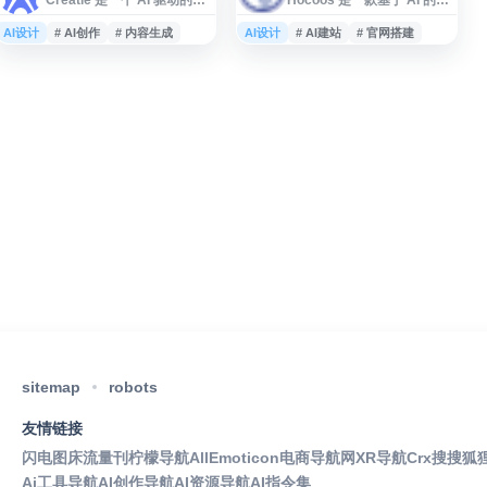
意工具平台，旨在帮助用户
站建设工具，面向个人、创
快速生成和优化创意内容。
业者和中小企业，帮助用户
AI设计
# AI创作
# 内容生成
AI设计
# AI建站
# 官网搭建
该平台整合了多种人工智能
快速创建专业网站。平台通
技术，为设计师、营销人员
过智能问答与模板生成网站
和内容创作者提供智能化的
内容和页面结构，并提供用
创作辅助服务。用户可以通
于在线业务启动与增长的相
过 Creatie 进行文案生成、
关销售、营销工具。用户可
图像设计、创意策划等工
借助 Hocoos 搭建品牌展
作，提升内容创作效率。平
示、服务介绍、产品推广等
台支持多种创意场景应用，
类型的网站，适合希望以较
适合个人创作者和企业团队
低门槛快速上线官网的用户
使用。Creatie 致力于降低创
参考。
意门槛，让更多用
sitemap
robots
友情链接
闪电图床
流量刊
柠檬导航
AllEmoticon
电商导航网
XR导航
Crx搜搜
狐
Ai工具导航
AI创作导航
AI资源导航
AI指令集