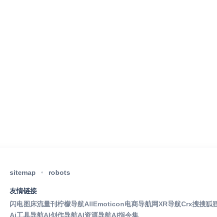
sitemap
robots
友情链接
闪电图床
流量刊
柠檬导航
AllEmoticon
电商导航网
XR导航
Crx搜搜
狐
Ai工具导航
AI创作导航
AI资源导航
AI指令集