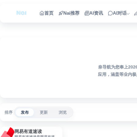
跳到内容
首页
Nai推荐
AI资讯
AI对话
奈导航为您奉上20
应用，涵盖等业内极
排序
发布
更新
浏览
网易有道速读
网易有道速读是网易有道推