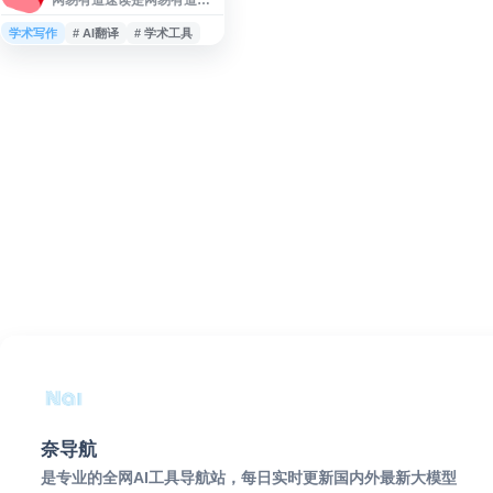
出的AI辅助英文文献阅读工
具，主要面向科研学者、学
学术写作
# AI翻译
# 学术工具
生等学术群体。平台提供AI
伴读、AI翻译、AI问答等智
能功能，支持文献解读、章
节摘要生成和笔记批注，帮
助用户快速理解和整理英文
学术文献。界面设计简洁，
操作流程直观，适合日常科
研阅读和学习场景。该工具
通过AI技术降低英文文献的
阅读门槛，提升文献阅读效
率，是学术研究和英文学习
的实用辅助平台
奈导航
是专业的全网AI工具导航站，每日实时更新国内外最新大模型