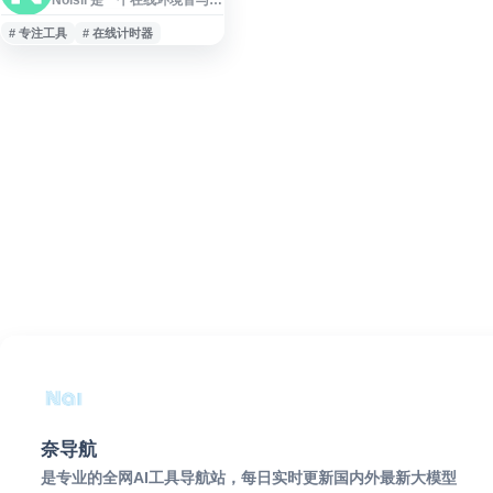
噪音工具，提供雨声、海浪
声、自然音、粉红噪音、棕
# 专注工具
# 在线计时器
噪音和白噪音等多种舒缓声
音，可自由组合生成适合专
注、放松、学习或睡眠的声
音场景。网站还提供在线计
时器和文本编辑器，帮助用
户在浏览器中营造更稳定的
工作与休息环境。
奈导航
是专业的全网AI工具导航站，每日实时更新国内外最新大模型