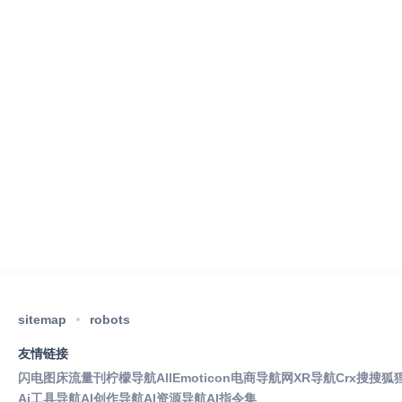
sitemap
robots
友情链接
闪电图床
流量刊
柠檬导航
AllEmoticon
电商导航网
XR导航
Crx搜搜
狐
Ai工具导航
AI创作导航
AI资源导航
AI指令集