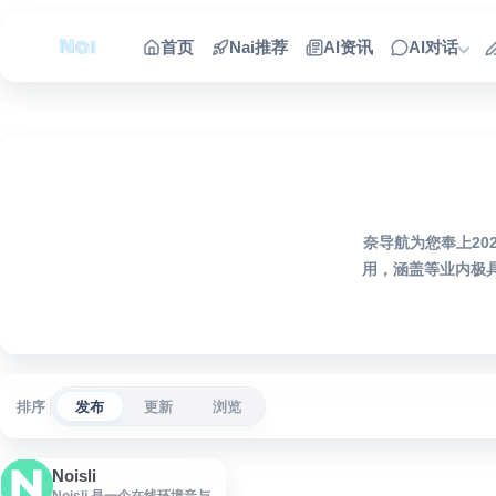
跳到内容
首页
Nai推荐
AI资讯
AI对话
奈导航为您奉上2
用，涵盖等业内极
排序
发布
更新
浏览
Noisli
Noisli 是一个在线环境音与白