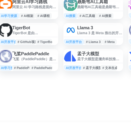
阿里云AI学习路线
鼎斯韦AI工具箱
阿里云 AI 学习路线是面向人
鼎斯韦AI工具箱是鼎斯韦科
工智能学习者的一站式课程
技提供的在线 AI 工具与效率
导航，内容涵盖算法原理、
服务平台，聚焦大模型智能
AI学习资源
# AI框架
# AI课程
AI搜索
# AI工具箱
# AI搜索
主流框架、机器学习实战、
助手、AI 聊天、自然语言处
图像识别和自然语言处理等
理、AI 搜索、音视频字幕总
TigerBot
Llama 3
方向，帮助开发者按阶段了
结、音频波形图与音频分析
TigerBot 是由
Llama 3 是 Meta 推出的开源
解相关技术并开展实践。
等功能。同时支持 todo list
TigerResearch 开源的多语
大语言模型系列，面向自然
任务管理、任务拆分、任务
言、多任务大语言模型项
语言理解、文本生成、对话
AI开发平台
# GitHub项目
# TigerBot
AI开发平台
执行和 Prompt 模板管理，
# Llama 3
# Meta
目，托管于 GitHub。该项目
助手、代码辅助等应用场
适用于内容处理、办公协
面向自然语言处理与生成场
景。该页面介绍 Llama 3 的
作、信息检索及个人效率提
飞桨PaddlePaddle
孟子大模型
景，提供模型相关代码与资
模型能力、版本信息、使用
升等场景。
飞桨（PaddlePaddle）是百
孟子大模型是澜舟科技推出
源，支持开发者研究、部署
方式、开发资源与相关生
度自主研发的开源深度学习
的认知智能平台，基于自然
和二次开发。用户可在仓库
态，适合开发者、研究人员
平台，致力于降低深度学习
语言处理（NLP）技术，为
AI学习资源
中查看项目说明、更新记录
# PaddlePaddle
# PaddlePaddle Fluid
AI开发平台
和企业了解模型特性、获取
# 孟子大模型
# 文本生成
技术的应用门槛。平台同时
企业提供大语言模型、知识
并参与贡献，适合关注开源
下载入口及查看部署与集成
支持动态图和静态图开发模
增强、文本生成、语义理解
LLM、中文及多语言 AI 模型
说明。
式，兼顾开发灵活性与执行
等智能化能力。平台面向多
应用的研究者与开发者参
效率。飞桨提供丰富的官方
行业应用场景，支持智能问
考。
算法模型库，涵盖计算机视
答、内容创作、信息抽取、
觉、自然语言处理、语音识
知识管理等服务，帮助企业
别等多个领域，所有模型均
提升数据处理、业务自动化
经过产业实践验证。平台具
与人机交互效率。
备业界领先的超大规模分布
式训练能力，支持千亿级参
数模型训练。飞桨采用训练
推理一体化设