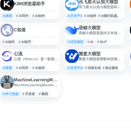
讯飞星火认知大模型
KIMI浏览器助手
讯飞星火认知大模型是科大
讯飞推出的人工智能大语言
模型平台，支持自然语言对
AI搜索
# AI写作
# AI创作
AI开发平台
# AI创作
# AI聊天机器人
话、知识问答、逻辑推理、
数学题解答、代码理解与编
语鲸大模型
写、AI 创作等功能，并提供
C知道
语鲸大模型是面向文本信息
大模型 API 与多场景智能服
处理的人工智能与自然语言
务。
处理平台，聚焦大模型、预
# AI创作
# AI助手
大语言模型
# AI
# NLP
训练模型、语言理解与文本
生成等技术应用。平台可用
心流
雅意大模型
于摘要生成、智能写作、智
心流（iflow.cn）是一款面向
雅意大模型是闻歌科技推出
能创作、语义理解、语义识
知识获取与内容创作的 AI 助
的大模型产品与服务平台，
别等场景，旨在提升文本内
手，基于大语言模型与自然
面向政企、媒体、金融等行
AI搜索
# AI写作
# AI创作
AI开发平台
容的分析、生成与处理效
# 内容生成
# 政企服务
语言处理能力，提供 AI 问
业场景，提供自然语言处
率，适合关注 NLP、AI 写作
答、AI 搜索、AI 聊天、写作
理、知识问答、内容生成、
和智能文本处理工具的用户
MachineLearningMastery
辅助、论文检索与论文阅读
数据分析等智能化能力。平
了解与使用。
MachineLearningMastery
等功能。它适用于日常生活
台结合行业知识与应用需
是一个面向开发者的机器学
百科、学习研究、专业资料
求，支持多场景智能应用建
习学习网站，提供机器学
AI学习资源
查询和学术论文理解等场
# 开发者
# 教程
设，帮助用户提升信息处理
习、深度学习、时间序列预
景，帮助用户更高效地获取
效率与业务决策能力。
测、自然语言处理等方向的
信息、整理思路并完成创
教程与实践指南。网站内容
作。
强调通过代码示例和项目实
践帮助用户理解算法原理、
模型训练、数据处理与模型
评估流程，适合希望系统提
升机器学习应用能力的开发