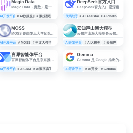
Magic Data
DeepSeek官方入口
Magic Data（魔数）是一家
DeepSeek官方入口是深度求
面向多行业场景的数据服务
索提供的 AI 对话与智能助手
与人工智能解决方案平台，
服务，支持代码开发、创意
AI开发平台
# AI数据服务
# 数据标注
代码助手
# AI Assistant
# AI chatbot
提供语音、图像、文本等数
写作、文件阅读、内容生成
据采集、标注、处理及相关
和自然语言处理等任务。用
MOSS
云知声山海大模型
技术支持，适用于智能驾
户可通过 DeepSeek Chat 进
MOSS 是由复旦大学团队推
云知声山海大模型是云知声
驶、智能语音、计算机视
行长文本对话、上传文档并
出的开源对话式大语言模型
推出的AI大模型相关平台，
觉、自然语言处理等 AI 训练
获取 AI 辅助分析，适合编
项目，面向自然语言理解、
提供模型能力介绍、产品方
AI开发平台
需求。网站展示其行业应用
# MOSS
# 中文大模型
AI开发平台
程、学习、办公和创作等场
# AI大模型
# 云知声
文本生成、问答与多轮对话
案与行业应用信息，面向企
方向、服务能力与数据资源
景使用。
等应用场景。网站提供
业和开发者展示自然语言处
信息，适合需要了解 AI 数据
言犀智能体平台
Gemma
MOSS 模型相关介绍、使用
理、语音交互、知识问答等
服务、数据标注和行业解决
言犀智能体平台是京东推出
Gemma 是 Google 推出的开
入口及项目资料，适合开发
智能能力，适用于智能客
方案的企业与开发者参考。
的智能人机交互与服务数智
放模型系列，面向开发者和
者、研究人员和 AI 应用爱好
服、行业数字化和智能终端
化平台，融合智能客服、智
研究人员提供轻量级 AI 模型
AI开发平台
者了解开源中文大模型能
# AICRM
# AI数字员工
AI开发平台
等场景。
# AI开发
# Gemma
能外呼、智能质检、智能辅
资源。通过 Google AI for
力、技术进展与使用方式。
助、智能工作台、智能知识
Developers 页面，用户可了
库、智能培训、营销导购、
解 Gemma 模型的特点、使
AI 数字员工、自然语言处理
用方式、开发文档与相关工
和智能语音等能力。平台面
具，适用于自然语言处理、
向政务、金融、零售、教育
代码辅助、内容生成等多种
等行业，提供以用户为中心
人工智能应用场景。网站提
的客户服务、营销和流程自
供模型介绍、快速入门和生
动化解决方案，帮助企业提
态支持信息，帮助用户在本
升服务效率与数字化运营能
地或云端构建基于
力。