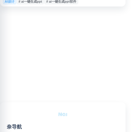
AI设计
# ai一键生成ppt
# ai一键生成ppt软件
能配图等功能。网站适用于工作汇报、教学课件、方案展示等场景，可帮助用
户提升 PPT 初稿制作效率，适合需要 AI 生成 PPT、免费一键生成 PPT 或智
能排版工具的用户参考使用。
奈导航