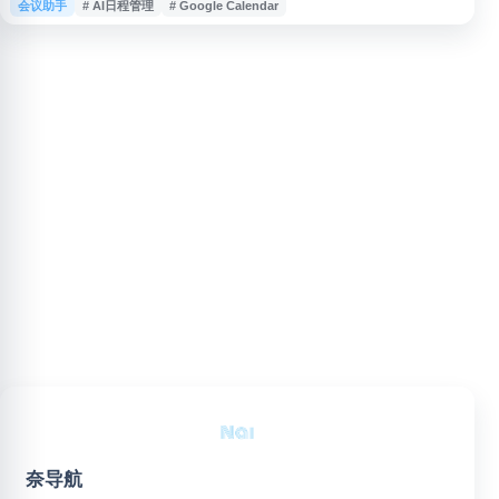
会议助手
# AI日程管理
# Google Calendar
休息时间，帮助用户优化日历安排、减少手动排期成本，并提升时间利用效
率。适用于需要协调工作计划、会议时间和个人专注时间的职场用户与团队。
奈导航