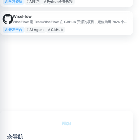
AI学习资源
# AI学习
# Python免费教程
涵盖 Python 数据分析、爬虫实战、自动化办公、数据处理、计算机编程入门
等方向，支持用户系统学习人工智能与编程相关知识，适合希望提升 AI 技术
能力和数字化技能的学习者参考使用。
WiseFlow
WiseFlow 是 TeamWiseFlow 在 GitHub 开源的项目，定位为可 7×24 小时
运行的“云上牛马”自动化团队工具。项目面向需要持续在线执行任务、提升信
AI开发平台
# AI Agent
# GitHub
息处理与工作自动化效率的用户，提供代码仓库、安装说明和开发协作入口。
用户可通过 GitHub 查看源码、提交 Issue、参与贡献或部署使用，适合关注
自动化办公、AI Agent、信息流处
奈导航