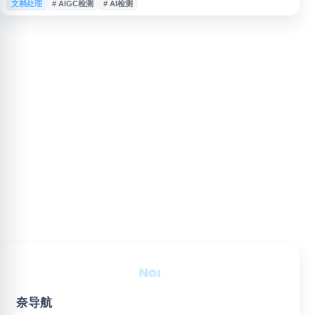
文档处理
# AIGC检测
# AI检测
用户快速判断内容是否由人工智能生成，适用于内容审核、学术诚信、版权保
护等多种场景。用户无需注册即可在线使用，通过上传或粘贴待检测内容，系
统将自动分析并给出检测结果。作为腾讯Matrix实验室推出的实用工具，朱雀
AI检测助
奈导航