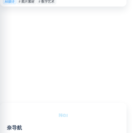
AI设计
# 图片素材
# 数字艺术
体配图、商业宣传和创意项目参考。用户可根据需求浏览和查找不同风格的数
字艺术素材，提升设计效率与视觉表现。
奈导航