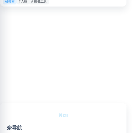
AI搜索
# A股
# 投资工具
筛选符合要求的股票、基金、财经资讯等信息。平台支持多维度选股，包括财
务指标、技术指标、行业板块、概念题材等，并提供实时行情、资金流向、龙
虎榜等数据。问财整合了同花顺的金融数据资源，适合个人投资者进行投资决
策辅助和市场研究。网站
奈导航