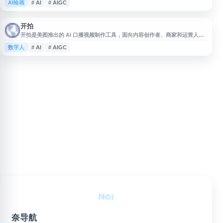
AI绘画
# AI
# AIGC
通过自然语言描述需求快速生成或编辑图片，降低视觉创作门槛。平台还设有
作品画廊，便于浏览多领域创作者案例，获取创作灵感并开展二次创作交流。
开拍
开拍是美图推出的 AI 口播视频制作工具，面向内容创作者、商家和运营人
员，支持通过 AIGC 技术生成适用于宣传、讲解、营销等场景的口播视频。平
数字人
# AI
# AIGC
台聚焦降低视频制作门槛，帮助用户更高效地完成文案到视频的内容生产。
奈导航